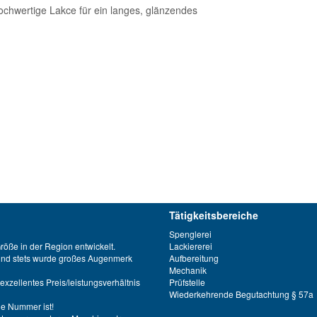
ochwertige Lakce für ein langes, glänzendes
Tätigkeitsbereiche
Spenglerei
öße in der Region entwickelt.
Lackiererei
 und stets wurde großes Augenmerk
Aufbereitung
Mechanik
xzellentes Preis/leistungsverhältnis
Prüfstelle
Wiederkehrende Begutachtung § 57a
ne Nummer ist!