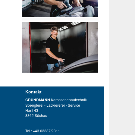
Kontakt
GRUNDMANN
Karosseriebautechnik
Spenglerei - Lackiererei - Service
Hartl 43
8362 Söchau
Tel.: +43 03387/2311