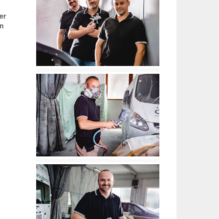
er
en